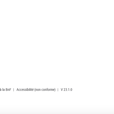
 à la BnF
|
Accessibilité (non conforme)
|
V 23.1.0