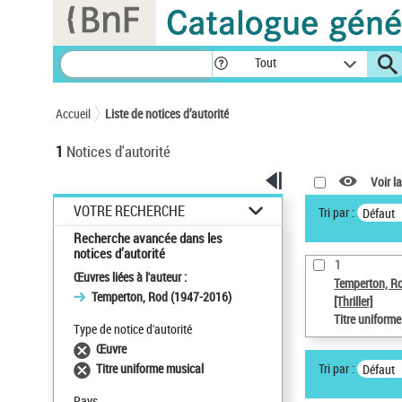
Panneau de gestion des cookies
Tout
Accueil
Liste de notices d’autorité
1
Notices d'autorité
Voir la
VOTRE RECHERCHE
Tri par :
Défaut
Recherche avancée dans les
notices d’autorité
1
Œuvres liées à l'auteur :
Temperton, R
Temperton, Rod (1947-2016)
[Thriller]
Titre uniform
Type de notice d'autorité
Œuvre
Tri par :
Titre uniforme musical
Défaut
Pays