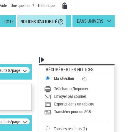
Aide
Une question ?
Historique
DANS UNIVERS
COTE
NOTICES D'AUTORITÉ
RÉCUPÉRER LES NOTICES
ésultats/page
Ma sélection
(
0
)
Télécharger/Imprimer
Envoyer par courriel
Exporter dans un tableau
Transférer pour un SGB
ésultats/page
Tous les résultats
(
1
)