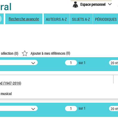
Espace personnel
Recherche avancée
AUTEURS A-Z
SUJETS A-Z
PÉRIODIQUES
(
0
)
 sélection (
0
)
Ajouter à mes références
sur 1
20 r
od (1947-2016)
e musical
sur 1
20 r