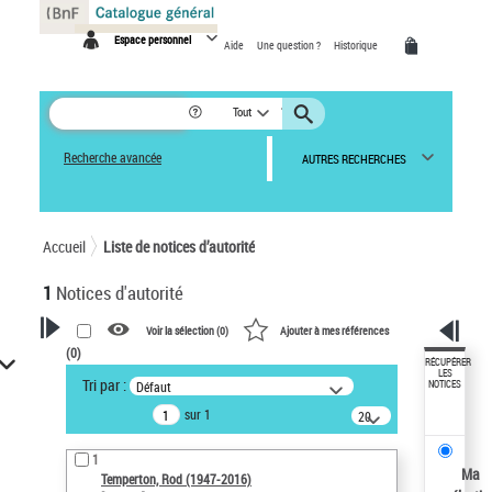
Panneau de gestion des cookies
Espace personnel
Aide
Une question ?
Historique
Tout
Recherche avancée
AUTRES RECHERCHES
Accueil
Liste de notices d’autorité
1
Notices d'autorité
Voir la sélection (
0
)
Ajouter à mes références
(
0
)
VOTRE RECHERCHE
RÉCUPÉRER
LES
Tri par :
Défaut
NOTICES
Recherche avancée dans les
sur 1
notices d’autorité
20
résultats/page
Œuvres liées à l'auteur :
1
Temperton, Rod (1947-2016)
Ma
Temperton, Rod (1947-2016)