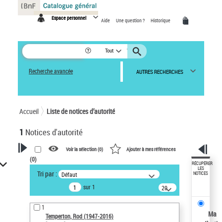
Panneau de gestion des cookies
Espace personnel
Aide
Une question ?
Historique
Tout
Recherche avancée
AUTRES RECHERCHES
Accueil
Liste de notices d’autorité
1
Notices d'autorité
Voir la sélection (
0
)
Ajouter à mes références
(
0
)
VOTRE RECHERCHE
RÉCUPÉRER
LES
Tri par :
Défaut
NOTICES
Recherche avancée dans les
sur 1
notices d’autorité
20
résultats/page
Œuvres liées à l'auteur :
1
Temperton, Rod (1947-2016)
Ma
Temperton, Rod (1947-2016)