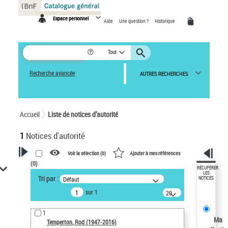
Panneau de gestion des cookies
Espace personnel
Aide
Une question ?
Historique
Tout
Recherche avancée
AUTRES RECHERCHES
Accueil
Liste de notices d’autorité
1
Notices d'autorité
Voir la sélection (
0
)
Ajouter à mes références
(
0
)
VOTRE RECHERCHE
RÉCUPÉRER
LES
Tri par :
Défaut
NOTICES
Recherche avancée dans les
sur 1
notices d’autorité
20
résultats/page
Œuvres liées à l'auteur :
1
Temperton, Rod (1947-2016)
Ma
Temperton, Rod (1947-2016)