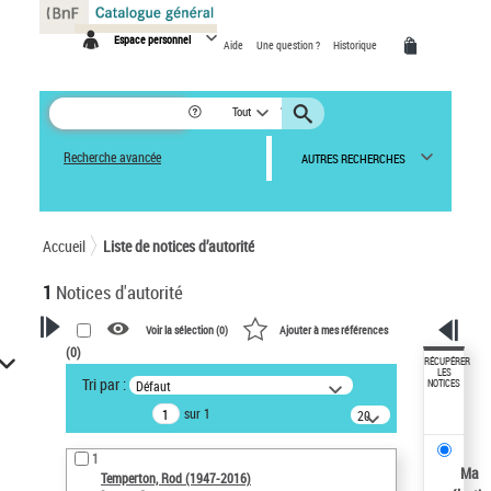
Panneau de gestion des cookies
Espace personnel
Aide
Une question ?
Historique
Tout
Recherche avancée
AUTRES RECHERCHES
Accueil
Liste de notices d’autorité
1
Notices d'autorité
Voir la sélection (
0
)
Ajouter à mes références
(
0
)
VOTRE RECHERCHE
RÉCUPÉRER
LES
Tri par :
Défaut
NOTICES
Recherche avancée dans les
sur 1
notices d’autorité
20
résultats/page
Œuvres liées à l'auteur :
1
Temperton, Rod (1947-2016)
Ma
Temperton, Rod (1947-2016)