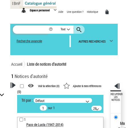
Panneau de gestion des cookies
Espace personnel
Aide
Une question ?
Historique
Tout
Recherche avancée
AUTRES RECHERCHES
Accueil
Liste de notices d’autorité
1
Notices d'autorité
Voir la sélection (
0
)
Ajouter à mes références
(
0
)
VOTRE RECHERCHE
RÉCUPÉRER
LES
Tri par :
Défaut
NOTICES
Recherche avancée dans les
sur 1
notices d’autorité
20
résultats/page
Œuvres liées à l'auteur :
1
Paco de Lucía (1947-2014)
Ma
Paco de Lucía (1947-2014)