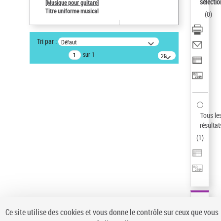
sélectio
[Musique pour guitare]
Auteur d’œuvre
Titre uniforme musical
(
0
)
Paco de Lucía (1947-2014)
Pays
Tri par :
Défaut
ne s'applique pas
sur 1
20
Sauvegarder votre recherche
résultats/page
AFFINER
Type de notice d'autorité
Œuvre
(1)
Tous le
Titre uniforme musical
(1)
résultat
(
1
)
Statut de la notice d’autorité
Pays
Auteur d’œuvre
Ce site utilise des cookies et vous donne le contrôle sur ceux que vous