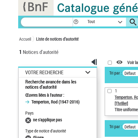
Panneau de gestion des cookies
Tout
Accueil
Liste de notices d’autorité
1
Notices d'autorité
Voir la
VOTRE RECHERCHE
Tri par :
Défaut
Recherche avancée dans les
notices d’autorité
1
Œuvres liées à l'auteur :
Temperton, R
Temperton, Rod (1947-2016)
[Thriller]
Titre uniform
Pays
ne s'applique pas
Tri par :
Défaut
Type de notice d'autorité
Œuvre