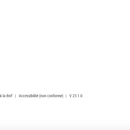
 à la BnF
|
Accessibilité (non conforme)
|
V 23.1.0