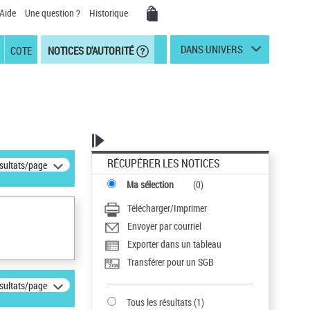
Aide
Une question ?
Historique
DANS UNIVERS
COTE
NOTICES D'AUTORITÉ
RÉCUPÉRER LES NOTICES
ésultats/page
Ma sélection
(
0
)
Télécharger/Imprimer
Envoyer par courriel
Exporter dans un tableau
Transférer pour un SGB
ésultats/page
Tous les résultats
(
1
)