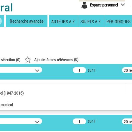
Espace personnel
Recherche avancée
AUTEURS A-Z
SUJETS A-Z
PÉRIODIQUES
(
0
)
 sélection (
0
)
Ajouter à mes références
sur 1
20 r
od (1947-2016)
e musical
sur 1
20 r