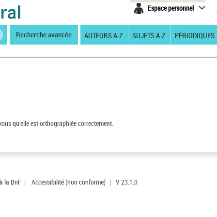
Espace personnel
Recherche avancée
AUTEURS A-Z
SUJETS A-Z
PÉRIODIQUES
vous qu'elle est orthographiée correctement.
 à la BnF
|
Accessibilité (non conforme)
|
V 23.1.0