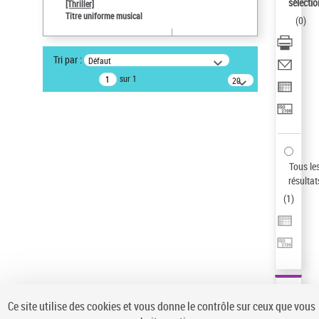
Sauvegarder votre recherche
sélectio
[Thriller]
Titre uniforme musical
(
0
)
AFFINER
Type de notice d'autorité
Tri par :
Défaut
Œuvre
(1)
sur 1
20
résultats/page
Titre uniforme musical
(1)
Statut de la notice d’autorité
Pays
Auteur d’œuvre
Tous le
résultat
(
1
)
Ce site utilise des cookies et vous donne le contrôle sur ceux que vous