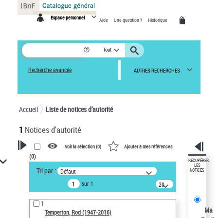
Panneau de gestion des cookies
Espace personnel
Aide
Une question ?
Historique
Tout
Recherche avancée
AUTRES RECHERCHES
Accueil
Liste de notices d’autorité
1
Notices d'autorité
Voir la sélection (
0
)
Ajouter à mes références
(
0
)
VOTRE RECHERCHE
RÉCUPÉRER
LES
Tri par :
Défaut
NOTICES
Recherche avancée dans les
sur 1
notices d’autorité
20
résultats/page
Œuvres liées à l'auteur :
1
Temperton, Rod (1947-2016)
Ma
Temperton, Rod (1947-2016)