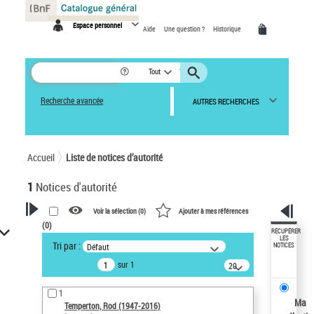
Panneau de gestion des cookies
Espace personnel
Aide
Une question ?
Historique
Tout
Recherche avancée
AUTRES RECHERCHES
Accueil
Liste de notices d’autorité
1
Notices d'autorité
Voir la sélection (
0
)
Ajouter à mes références
(
0
)
VOTRE RECHERCHE
RÉCUPÉRER
LES
Tri par :
Défaut
NOTICES
Recherche avancée dans les
sur 1
notices d’autorité
20
résultats/page
Œuvres liées à l'auteur :
1
Temperton, Rod (1947-2016)
Ma
Temperton, Rod (1947-2016)