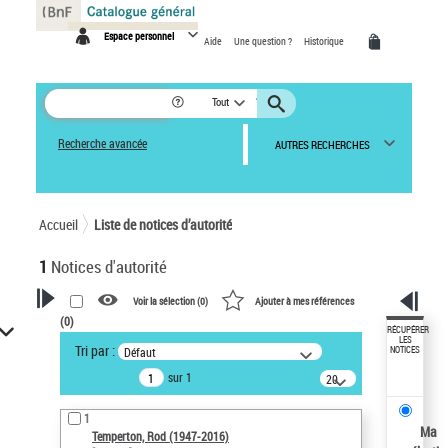
Panneau de gestion des cookies
Espace personnel
Aide
Une question ?
Historique
Tout
Recherche avancée
AUTRES RECHERCHES
Accueil
Liste de notices d’autorité
1
Notices d'autorité
Voir la sélection (
0
)
Ajouter à mes références
(
0
)
VOTRE RECHERCHE
RÉCUPÉRER
LES
Tri par :
Défaut
NOTICES
Recherche avancée dans les
sur 1
notices d’autorité
20
résultats/page
Œuvres liées à l'auteur :
1
Temperton, Rod (1947-2016)
Ma
Temperton, Rod (1947-2016)