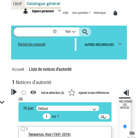
Panneau de gestion des cookies
Espace personnel
Aide
Une question ?
Historique
Tout
Recherche avancée
AUTRES RECHERCHES
Accueil
Liste de notices d’autorité
1
Notices d'autorité
Voir la sélection (
0
)
Ajouter à mes références
(
0
)
VOTRE RECHERCHE
RÉCUPÉRER
LES
Tri par :
Défaut
NOTICES
Recherche avancée dans les
sur 1
notices d’autorité
20
résultats/page
Œuvres liées à l'auteur :
1
Temperton, Rod (1947-2016)
Ma
Temperton, Rod (1947-2016)