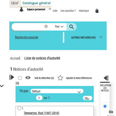
Panneau de gestion des cookies
Espace personnel
Aide
Une question ?
Historique
Tout
Recherche avancée
AUTRES RECHERCHES
Accueil
Liste de notices d’autorité
1
Notices d'autorité
Voir la sélection (
0
)
Ajouter à mes références
(
0
)
VOTRE RECHERCHE
RÉCUPÉRER
LES
Tri par :
Défaut
NOTICES
Recherche avancée dans les
sur 1
notices d’autorité
20
résultats/page
Œuvres liées à l'auteur :
1
Temperton, Rod (1947-2016)
Ma
Temperton, Rod (1947-2016)