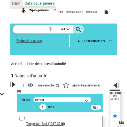
Panneau de gestion des cookies
Espace personnel
Aide
Une question ?
Historique
Tout
Recherche avancée
AUTRES RECHERCHES
Accueil
Liste de notices d’autorité
1
Notices d'autorité
Voir la sélection (
0
)
Ajouter à mes références
(
0
)
VOTRE RECHERCHE
RÉCUPÉRER
LES
Tri par :
Défaut
NOTICES
Recherche avancée dans les
sur 1
notices d’autorité
20
résultats/page
Œuvres liées à l'auteur :
1
Temperton, Rod (1947-2016)
Ma
Temperton, Rod (1947-2016)