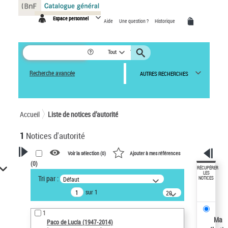
Panneau de gestion des cookies
Espace personnel
Aide
Une question ?
Historique
Tout
Recherche avancée
AUTRES RECHERCHES
Accueil
Liste de notices d’autorité
1
Notices d'autorité
Voir la sélection (
0
)
Ajouter à mes références
(
0
)
VOTRE RECHERCHE
RÉCUPÉRER
LES
Tri par :
Défaut
NOTICES
Recherche avancée dans les
sur 1
notices d’autorité
20
résultats/page
Œuvres liées à l'auteur :
1
Paco de Lucía (1947-2014)
Ma
Paco de Lucía (1947-2014)