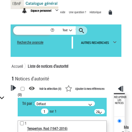
Panneau de gestion des cookies
Espace personnel
Aide
Une question ?
Historique
Tout
Recherche avancée
AUTRES RECHERCHES
Accueil
Liste de notices d’autorité
1
Notices d'autorité
Voir la sélection (
0
)
Ajouter à mes références
(
0
)
VOTRE RECHERCHE
RÉCUPÉRER
LES
Tri par :
Défaut
NOTICES
Recherche avancée dans les
sur 1
notices d’autorité
20
résultats/page
Œuvres liées à l'auteur :
1
Temperton, Rod (1947-2016)
Ma
Temperton, Rod (1947-2016)