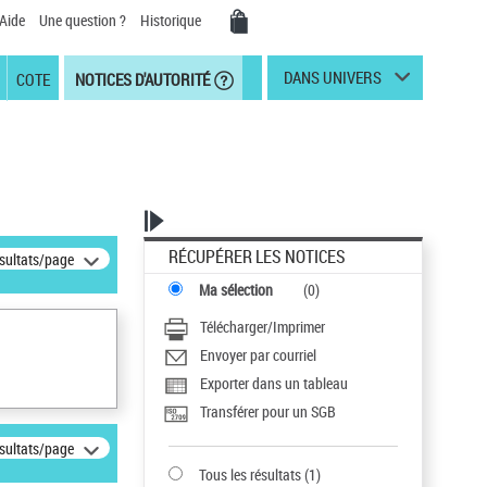
Aide
Une question ?
Historique
DANS UNIVERS
COTE
NOTICES D'AUTORITÉ
RÉCUPÉRER LES NOTICES
ésultats/page
Ma sélection
(
0
)
Télécharger/Imprimer
Envoyer par courriel
Exporter dans un tableau
Transférer pour un SGB
ésultats/page
Tous les résultats
(
1
)