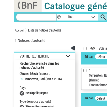
Panneau de gestion des cookies
Tout
Accueil
Liste de notices d’autorité
1
Notices d'autorité
Voir la
VOTRE RECHERCHE
Tri par :
Défaut
Recherche avancée dans les
notices d’autorité
1
Œuvres liées à l'auteur :
Temperton, R
Temperton, Rod (1947-2016)
[Thriller]
Titre uniform
Pays
ne s'applique pas
Tri par :
Défaut
Type de notice d'autorité
Titre uniforme musical