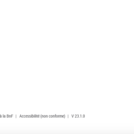
 à la BnF
|
Accessibilité (non conforme)
|
V 23.1.0