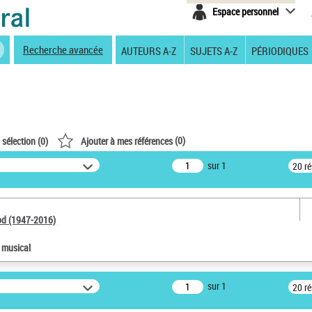
Espace personnel
Recherche avancée
AUTEURS A-Z
SUJETS A-Z
PÉRIODIQUES
(
0
)
 sélection (
0
)
Ajouter à mes références
sur 1
20 r
od (1947-2016)
e musical
sur 1
20 r