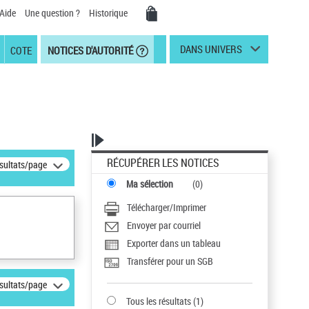
Aide
Une question ?
Historique
DANS UNIVERS
COTE
NOTICES D'AUTORITÉ
RÉCUPÉRER LES NOTICES
ésultats/page
Ma sélection
(
0
)
Télécharger/Imprimer
Envoyer par courriel
Exporter dans un tableau
Transférer pour un SGB
ésultats/page
Tous les résultats
(
1
)