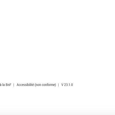
 à la BnF
|
Accessibilité (non conforme)
|
V 23.1.0