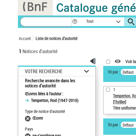
Panneau de gestion des cookies
Tout
Accueil
Liste de notices d’autorité
1
Notices d'autorité
Voir la
VOTRE RECHERCHE
Tri par :
Défaut
Recherche avancée dans les
notices d’autorité
1
Œuvres liées à l'auteur :
Temperton, R
Temperton, Rod (1947-2016)
[Thriller]
Titre uniform
Type de notice d'autorité
Œuvre
Tri par :
Défaut
Pays
ne s'applique pas