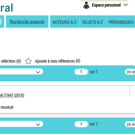
Espace personnel
Recherche avancée
AUTEURS A-Z
SUJETS A-Z
PÉRIODIQUES
(
0
)
 sélection (
0
)
Ajouter à mes références
sur 1
20 r
od (1947-2016)
e musical
sur 1
20 r