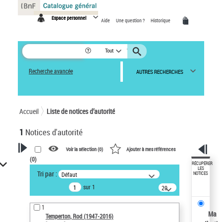
Panneau de gestion des cookies
Espace personnel
Aide
Une question ?
Historique
Tout
Recherche avancée
AUTRES RECHERCHES
Accueil
Liste de notices d’autorité
1
Notices d'autorité
Voir la sélection (
0
)
Ajouter à mes références
(
0
)
VOTRE RECHERCHE
RÉCUPÉRER
LES
Tri par :
Défaut
NOTICES
Recherche avancée dans les
sur 1
notices d’autorité
20
résultats/page
Œuvres liées à l'auteur :
1
Temperton, Rod (1947-2016)
Ma
Temperton, Rod (1947-2016)