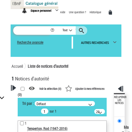
Panneau de gestion des cookies
Espace personnel
Aide
Une question ?
Historique
Tout
Recherche avancée
AUTRES RECHERCHES
Accueil
Liste de notices d’autorité
1
Notices d'autorité
Voir la sélection (
0
)
Ajouter à mes références
(
0
)
VOTRE RECHERCHE
RÉCUPÉRER
LES
Tri par :
Défaut
NOTICES
Recherche avancée dans les
sur 1
notices d’autorité
20
résultats/page
Œuvres liées à l'auteur :
1
Temperton, Rod (1947-2016)
Ma
Temperton, Rod (1947-2016)