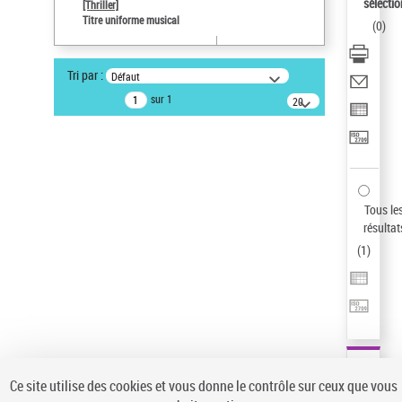
Sauvegarder votre recherche
sélectio
[Thriller]
Titre uniforme musical
(
0
)
AFFINER
Type de notice d'autorité
Tri par :
Défaut
Œuvre
(1)
sur 1
20
résultats/page
Titre uniforme musical
(1)
Statut de la notice d’autorité
Pays
Auteur d’œuvre
Tous le
résultat
(
1
)
Ce site utilise des cookies et vous donne le contrôle sur ceux que vous