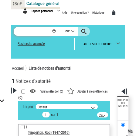
Panneau de gestion des cookies
Espace personnel
Aide
Une question ?
Historique
Tout
Recherche avancée
AUTRES RECHERCHES
Accueil
Liste de notices d’autorité
1
Notices d'autorité
Voir la sélection (
0
)
Ajouter à mes références
(
0
)
VOTRE RECHERCHE
RÉCUPÉRER
LES
Tri par :
Défaut
NOTICES
Recherche avancée dans les
sur 1
notices d’autorité
20
résultats/page
Œuvres liées à l'auteur :
1
Temperton, Rod (1947-2016)
Ma
Temperton, Rod (1947-2016)