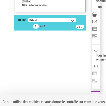
sélectio
[Thriller]
Auteur d’œuvre
Titre uniforme musical
(
0
)
Temperton, Rod (1947-2016)
Pays
Tri par :
Défaut
ne s'applique pas
sur 1
20
résultats/page
Statut de la notice d’autorité
Notice élémentaire
Sauvegarder votre recherche
AFFINER
Tous le
Type de notice d'autorité
résultat
(
1
)
Œuvre
(1)
Titre uniforme musical
(1)
Statut de la notice d’autorité
Pays
Auteur d’œuvre
Ce site utilise des cookies et vous donne le contrôle sur ceux que vous