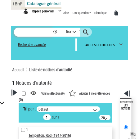
Panneau de gestion des cookies
Espace personnel
Aide
Une question ?
Historique
Tout
Recherche avancée
AUTRES RECHERCHES
Accueil
Liste de notices d’autorité
1
Notices d'autorité
Voir la sélection (
0
)
Ajouter à mes références
(
0
)
VOTRE RECHERCHE
RÉCUPÉRER
LES
Tri par :
Défaut
NOTICES
Recherche avancée dans les
sur 1
notices d’autorité
20
résultats/page
Œuvres liées à l'auteur :
1
Temperton, Rod (1947-2016)
Ma
Temperton, Rod (1947-2016)