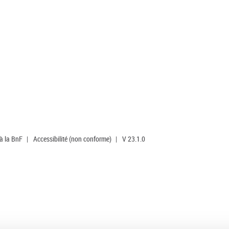
 à la BnF
|
Accessibilité (non conforme)
|
V 23.1.0