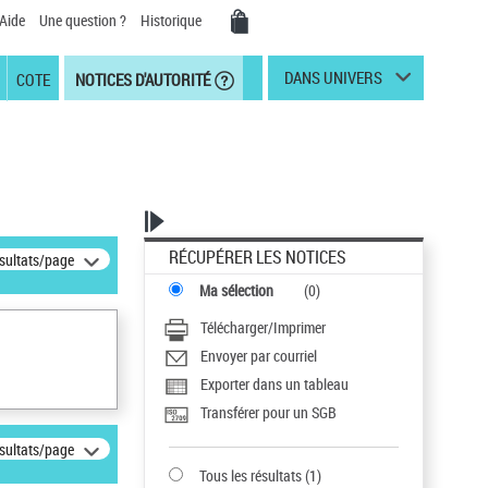
Aide
Une question ?
Historique
DANS UNIVERS
COTE
NOTICES D'AUTORITÉ
RÉCUPÉRER LES NOTICES
ésultats/page
Ma sélection
(
0
)
Télécharger/Imprimer
Envoyer par courriel
Exporter dans un tableau
Transférer pour un SGB
ésultats/page
Tous les résultats
(
1
)