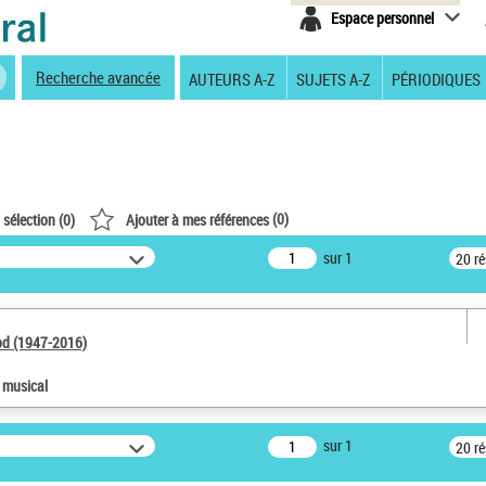
Espace personnel
Recherche avancée
AUTEURS A-Z
SUJETS A-Z
PÉRIODIQUES
(
0
)
 sélection (
0
)
Ajouter à mes références
sur 1
20 r
od (1947-2016)
e musical
sur 1
20 r