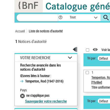
Panneau de gestion des cookies
Tout
Accueil
Liste de notices d’autorité
1
Notices d'autorité
Voir la
VOTRE RECHERCHE
Tri par :
Défaut
Recherche avancée dans les
notices d’autorité
1
Œuvres liées à l'auteur :
Temperton, R
Temperton, Rod (1947-2016)
[Thriller]
Titre uniform
Pays
ne s'applique pas
Tri par :
Défaut
Sauvegarder votre recherche