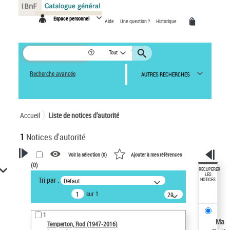
Panneau de gestion des cookies
Espace personnel
Aide
Une question ?
Historique
Tout
Recherche avancée
AUTRES RECHERCHES
Accueil
Liste de notices d’autorité
1
Notices d'autorité
Voir la sélection (
0
)
Ajouter à mes références
(
0
)
VOTRE RECHERCHE
RÉCUPÉRER
LES
Tri par :
Défaut
NOTICES
Recherche avancée dans les
sur 1
notices d’autorité
20
résultats/page
Œuvres liées à l'auteur :
1
Temperton, Rod (1947-2016)
Ma
Temperton, Rod (1947-2016)