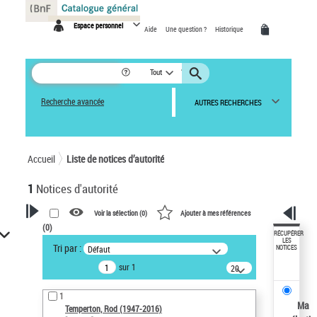
Panneau de gestion des cookies
Espace personnel
Aide
Une question ?
Historique
Tout
Recherche avancée
AUTRES RECHERCHES
Accueil
Liste de notices d’autorité
1
Notices d'autorité
Voir la sélection (
0
)
Ajouter à mes références
(
0
)
VOTRE RECHERCHE
RÉCUPÉRER
LES
Tri par :
Défaut
NOTICES
Recherche avancée dans les
sur 1
notices d’autorité
20
résultats/page
Œuvres liées à l'auteur :
1
Temperton, Rod (1947-2016)
Ma
Temperton, Rod (1947-2016)