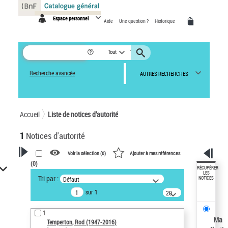
Panneau de gestion des cookies
Espace personnel
Aide
Une question ?
Historique
Tout
Recherche avancée
AUTRES RECHERCHES
Accueil
Liste de notices d’autorité
1
Notices d'autorité
Voir la sélection (
0
)
Ajouter à mes références
(
0
)
VOTRE RECHERCHE
RÉCUPÉRER
LES
Tri par :
Défaut
NOTICES
Recherche avancée dans les
sur 1
notices d’autorité
20
résultats/page
Œuvres liées à l'auteur :
1
Temperton, Rod (1947-2016)
Ma
Temperton, Rod (1947-2016)