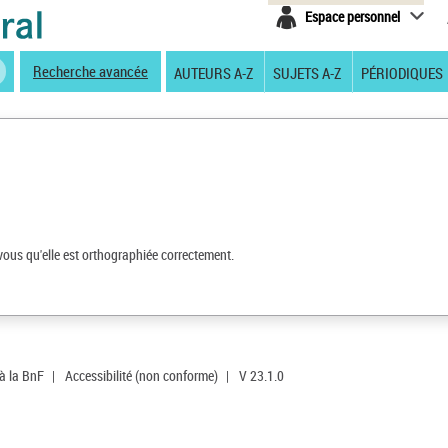
Espace personnel
Recherche avancée
AUTEURS A-Z
SUJETS A-Z
PÉRIODIQUES
vous qu'elle est orthographiée correctement.
 à la BnF
|
Accessibilité (non conforme)
|
V 23.1.0