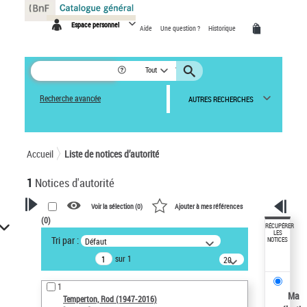
Panneau de gestion des cookies
Espace personnel
Aide
Une question ?
Historique
Tout
Recherche avancée
AUTRES RECHERCHES
Accueil
Liste de notices d’autorité
1
Notices d'autorité
Voir la sélection (
0
)
Ajouter à mes références
(
0
)
VOTRE RECHERCHE
RÉCUPÉRER
LES
Tri par :
Défaut
NOTICES
Recherche avancée dans les
sur 1
notices d’autorité
20
résultats/page
Œuvres liées à l'auteur :
1
Temperton, Rod (1947-2016)
Ma
Temperton, Rod (1947-2016)