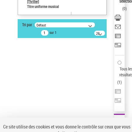
sélectio
[Thriller]
Pays
Titre uniforme musical
(
0
)
ne s'applique pas
Type de notice d'autorité
Tri par :
Défaut
Titre uniforme musical
sur 1
20
résultats/page
Statut de la notice d’autorité
Notice élémentaire
Sauvegarder votre recherche
AFFINER
Tous le
Type de notice d'autorité
résultat
(
1
)
Œuvre
(1)
Titre uniforme musical
(1)
Statut de la notice d’autorité
Pays
Auteur d’œuvre
Ce site utilise des cookies et vous donne le contrôle sur ceux que vous