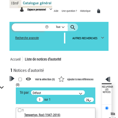
Panneau de gestion des cookies
Espace personnel
Aide
Une question ?
Historique
Tout
Recherche avancée
AUTRES RECHERCHES
Accueil
Liste de notices d’autorité
1
Notices d'autorité
Voir la sélection (
0
)
Ajouter à mes références
(
0
)
VOTRE RECHERCHE
RÉCUPÉRER
LES
Tri par :
Défaut
NOTICES
Recherche avancée dans les
sur 1
notices d’autorité
20
résultats/page
Œuvres liées à l'auteur :
1
Temperton, Rod (1947-2016)
Ma
Temperton, Rod (1947-2016)