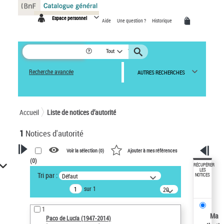
Panneau de gestion des cookies
Espace personnel
Aide
Une question ?
Historique
Tout
Recherche avancée
AUTRES RECHERCHES
Accueil
Liste de notices d’autorité
1
Notices d'autorité
Voir la sélection (
0
)
Ajouter à mes références
(
0
)
VOTRE RECHERCHE
RÉCUPÉRER
LES
Tri par :
Défaut
NOTICES
Recherche avancée dans les
sur 1
notices d’autorité
20
résultats/page
Œuvres liées à l'auteur :
1
Paco de Lucía (1947-2014)
Ma
Paco de Lucía (1947-2014)