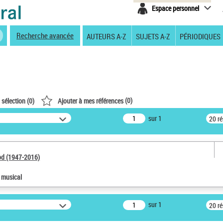
Espace personnel
Recherche avancée
AUTEURS A-Z
SUJETS A-Z
PÉRIODIQUES
(
0
)
 sélection (
0
)
Ajouter à mes références
sur 1
20 r
od (1947-2016)
e musical
sur 1
20 r