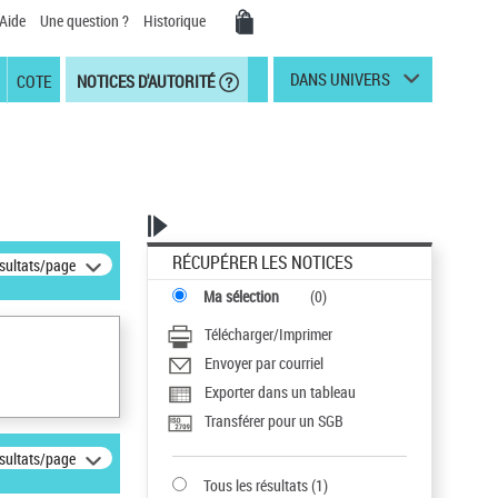
Aide
Une question ?
Historique
DANS UNIVERS
COTE
NOTICES D'AUTORITÉ
RÉCUPÉRER LES NOTICES
ésultats/page
Ma sélection
(
0
)
Télécharger/Imprimer
Envoyer par courriel
Exporter dans un tableau
Transférer pour un SGB
ésultats/page
Tous les résultats
(
1
)