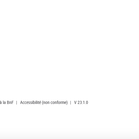
 à la BnF
|
Accessibilité (non conforme)
|
V 23.1.0