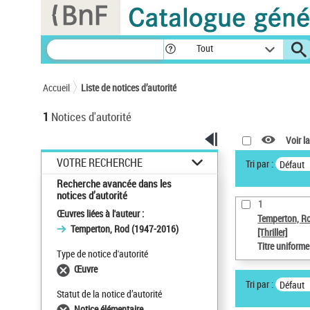
Panneau de gestion des cookies
Tout
Accueil
Liste de notices d’autorité
1
Notices d'autorité
Voir la
VOTRE RECHERCHE
Tri par :
Défaut
Recherche avancée dans les
notices d’autorité
1
Œuvres liées à l'auteur :
Temperton, R
Temperton, Rod (1947-2016)
[Thriller]
Titre uniform
Type de notice d'autorité
Œuvre
Tri par :
Défaut
Statut de la notice d’autorité
Notice élémentaire