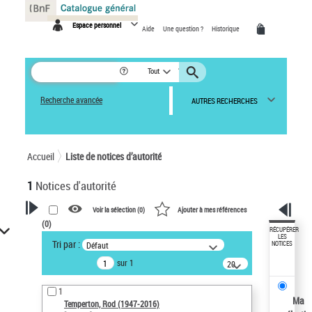
Panneau de gestion des cookies
Espace personnel
Aide
Une question ?
Historique
Tout
Recherche avancée
AUTRES RECHERCHES
Accueil
Liste de notices d’autorité
1
Notices d'autorité
Voir la sélection (
0
)
Ajouter à mes références
(
0
)
VOTRE RECHERCHE
RÉCUPÉRER
LES
Tri par :
Défaut
NOTICES
Recherche avancée dans les
sur 1
notices d’autorité
20
résultats/page
Œuvres liées à l'auteur :
1
Temperton, Rod (1947-2016)
Ma
Temperton, Rod (1947-2016)