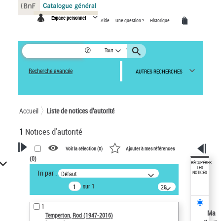
Panneau de gestion des cookies
Espace personnel
Aide
Une question ?
Historique
Tout
Recherche avancée
AUTRES RECHERCHES
Accueil
Liste de notices d’autorité
1
Notices d'autorité
Voir la sélection (
0
)
Ajouter à mes références
(
0
)
VOTRE RECHERCHE
RÉCUPÉRER
LES
Tri par :
Défaut
NOTICES
Recherche avancée dans les
sur 1
notices d’autorité
20
résultats/page
Œuvres liées à l'auteur :
1
Temperton, Rod (1947-2016)
Ma
Temperton, Rod (1947-2016)