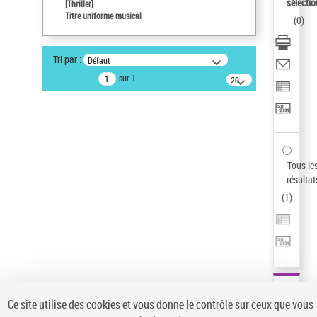
sélectio
[Thriller]
Auteur d’œuvre
Titre uniforme musical
(
0
)
Temperton, Rod (1947-2016)
Sauvegarder votre recherche
Tri par :
Défaut
AFFINER
sur 1
20
résultats/page
Type de notice d'autorité
Œuvre
(1)
Titre uniforme musical
(1)
Statut de la notice d’autorité
Tous le
résultat
Pays
(
1
)
Auteur d’œuvre
Ce site utilise des cookies et vous donne le contrôle sur ceux que vous