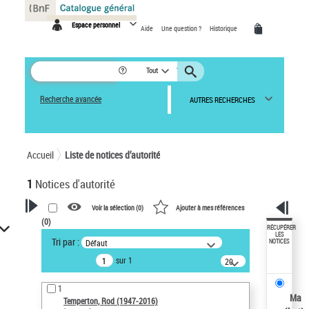
Panneau de gestion des cookies
Espace personnel
Aide
Une question ?
Historique
Tout
Recherche avancée
AUTRES RECHERCHES
Accueil
Liste de notices d’autorité
1
Notices d'autorité
Voir la sélection (
0
)
Ajouter à mes références
(
0
)
VOTRE RECHERCHE
RÉCUPÉRER
LES
Tri par :
Défaut
NOTICES
Recherche avancée dans les
sur 1
notices d’autorité
20
résultats/page
Œuvres liées à l'auteur :
1
Temperton, Rod (1947-2016)
Ma
Temperton, Rod (1947-2016)