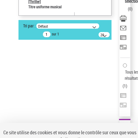
sélectio
[Thriller]
Pays
Titre uniforme musical
(
0
)
ne s'applique pas
Sauvegarder votre recherche
Tri par :
Défaut
AFFINER
sur 1
20
résultats/page
Type de notice d'autorité
Œuvre
(1)
Titre uniforme musical
(1)
Statut de la notice d’autorité
Tous le
résultat
Pays
(
1
)
Auteur d’œuvre
Ce site utilise des cookies et vous donne le contrôle sur ceux que vous