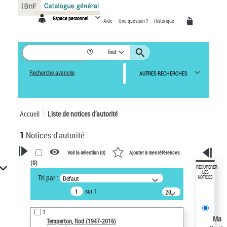
Panneau de gestion des cookies
Espace personnel
Aide
Une question ?
Historique
Tout
Recherche avancée
AUTRES RECHERCHES
Accueil
Liste de notices d’autorité
1
Notices d'autorité
Voir la sélection (
0
)
Ajouter à mes références
(
0
)
VOTRE RECHERCHE
RÉCUPÉRER
LES
Tri par :
Défaut
NOTICES
Recherche avancée dans les
sur 1
notices d’autorité
20
résultats/page
Œuvres liées à l'auteur :
1
Temperton, Rod (1947-2016)
Ma
Temperton, Rod (1947-2016)