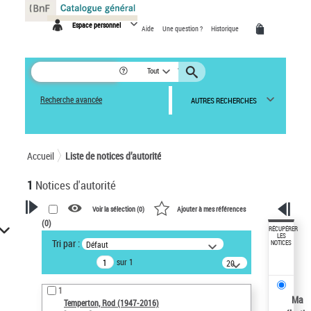
Panneau de gestion des cookies
Espace personnel
Aide
Une question ?
Historique
Tout
Recherche avancée
AUTRES RECHERCHES
Accueil
Liste de notices d’autorité
1
Notices d'autorité
Voir la sélection (
0
)
Ajouter à mes références
(
0
)
VOTRE RECHERCHE
RÉCUPÉRER
LES
Tri par :
Défaut
NOTICES
Recherche avancée dans les
sur 1
notices d’autorité
20
résultats/page
Œuvres liées à l'auteur :
1
Temperton, Rod (1947-2016)
Ma
Temperton, Rod (1947-2016)