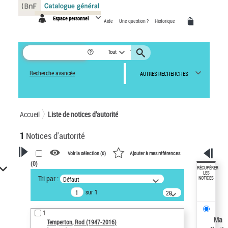
Panneau de gestion des cookies
Espace personnel
Aide
Une question ?
Historique
Tout
Recherche avancée
AUTRES RECHERCHES
Accueil
Liste de notices d’autorité
1
Notices d'autorité
Voir la sélection (
0
)
Ajouter à mes références
(
0
)
VOTRE RECHERCHE
RÉCUPÉRER
LES
Tri par :
Défaut
NOTICES
Recherche avancée dans les
sur 1
notices d’autorité
20
résultats/page
Œuvres liées à l'auteur :
1
Temperton, Rod (1947-2016)
Ma
Temperton, Rod (1947-2016)