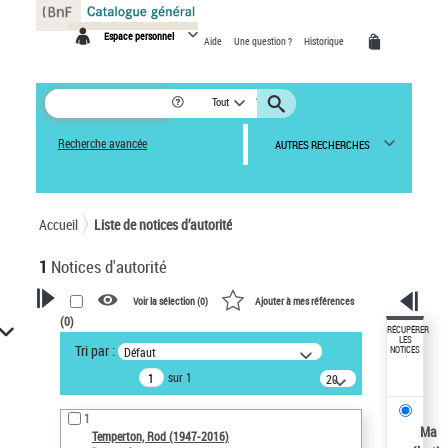
Panneau de gestion des cookies
Espace personnel
Aide
Une question ?
Historique
Tout
Recherche avancée
AUTRES RECHERCHES
Accueil
Liste de notices d’autorité
1
Notices d'autorité
Voir la sélection (
0
)
Ajouter à mes références
(
0
)
VOTRE RECHERCHE
RÉCUPÉRER
LES
Tri par :
Défaut
NOTICES
Recherche avancée dans les
sur 1
notices d’autorité
20
résultats/page
Œuvres liées à l'auteur :
1
Temperton, Rod (1947-2016)
Ma
Temperton, Rod (1947-2016)