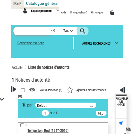
Panneau de gestion des cookies
Espace personnel
Aide
Une question ?
Historique
Tout
Recherche avancée
AUTRES RECHERCHES
Accueil
Liste de notices d’autorité
1
Notices d'autorité
Voir la sélection (
0
)
Ajouter à mes références
(
0
)
VOTRE RECHERCHE
RÉCUPÉRER
LES
Tri par :
Défaut
NOTICES
Recherche avancée dans les
sur 1
notices d’autorité
20
résultats/page
Œuvres liées à l'auteur :
1
Temperton, Rod (1947-2016)
Ma
Temperton, Rod (1947-2016)