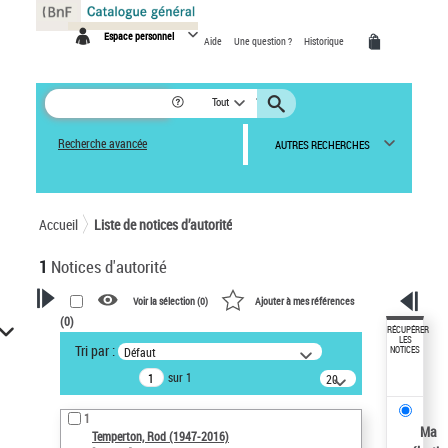
Panneau de gestion des cookies
Espace personnel
Aide
Une question ?
Historique
Tout
Recherche avancée
AUTRES RECHERCHES
Accueil
Liste de notices d’autorité
1
Notices d'autorité
Voir la sélection (
0
)
Ajouter à mes références
(
0
)
VOTRE RECHERCHE
RÉCUPÉRER
LES
Tri par :
Défaut
NOTICES
Recherche avancée dans les
sur 1
notices d’autorité
20
résultats/page
Œuvres liées à l'auteur :
1
Temperton, Rod (1947-2016)
Ma
Temperton, Rod (1947-2016)