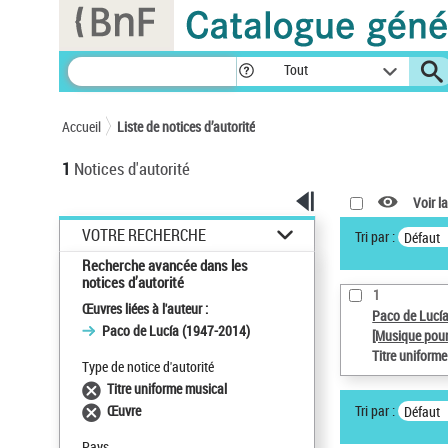
Panneau de gestion des cookies
Tout
Accueil
Liste de notices d’autorité
1
Notices d'autorité
Voir la
VOTRE RECHERCHE
Tri par :
Défaut
Recherche avancée dans les
notices d’autorité
1
Œuvres liées à l'auteur :
Paco de Lucí
Paco de Lucía (1947-2014)
[Musique pour
Titre uniform
Type de notice d'autorité
Titre uniforme musical
Tri par :
Œuvre
Défaut
Pays