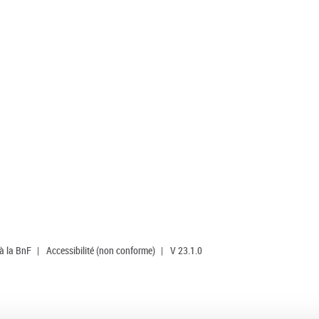
 à la BnF
|
Accessibilité (non conforme)
|
V 23.1.0