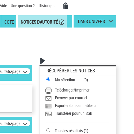
Aide
Une question ?
Historique
DANS UNIVERS
COTE
NOTICES D'AUTORITÉ
RÉCUPÉRER LES NOTICES
ésultats/page
Ma sélection
(
0
)
Télécharger/Imprimer
Envoyer par courriel
Exporter dans un tableau
Transférer pour un SGB
ésultats/page
Tous les résultats
(
1
)