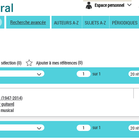
Espace personnel
Recherche avancée
AUTEURS A-Z
SUJETS A-Z
PÉRIODIQUES
(
0
)
 sélection (
0
)
Ajouter à mes références
sur 1
20 r
a (1947-2014)
 guitare]
e musical
sur 1
20 r