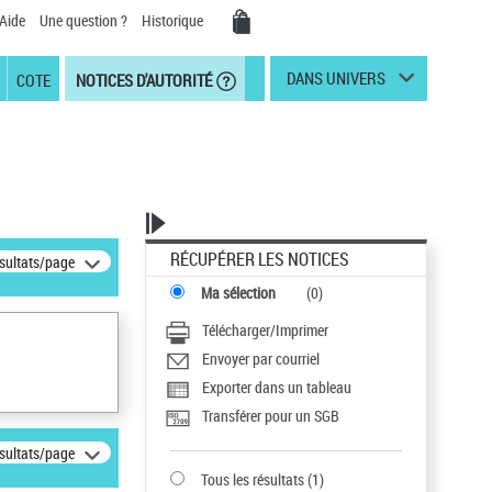
Aide
Une question ?
Historique
DANS UNIVERS
COTE
NOTICES D'AUTORITÉ
RÉCUPÉRER LES NOTICES
ésultats/page
Ma sélection
(
0
)
Télécharger/Imprimer
Envoyer par courriel
Exporter dans un tableau
Transférer pour un SGB
ésultats/page
Tous les résultats
(
1
)