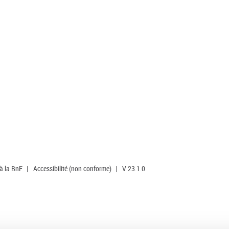
 à la BnF
|
Accessibilité (non conforme)
|
V 23.1.0