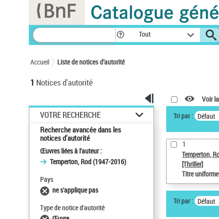
Panneau de gestion des cookies
Tout
Accueil
Liste de notices d’autorité
1
Notices d'autorité
Voir la
VOTRE RECHERCHE
Tri par :
Défaut
Recherche avancée dans les
notices d’autorité
1
Œuvres liées à l'auteur :
Temperton, R
Temperton, Rod (1947-2016)
[Thriller]
Titre uniform
Pays
ne s'applique pas
Tri par :
Défaut
Type de notice d'autorité
Œuvre