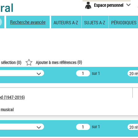
Espace personnel
Recherche avancée
AUTEURS A-Z
SUJETS A-Z
PÉRIODIQUES
(
0
)
 sélection (
0
)
Ajouter à mes références
sur 1
20 r
od (1947-2016)
e musical
sur 1
20 r