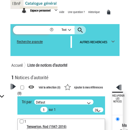
Panneau de gestion des cookies
Espace personnel
Aide
Une question ?
Historique
Tout
Recherche avancée
AUTRES RECHERCHES
Accueil
Liste de notices d’autorité
1
Notices d'autorité
Voir la sélection (
0
)
Ajouter à mes références
(
0
)
VOTRE RECHERCHE
RÉCUPÉRER
LES
Tri par :
Défaut
NOTICES
Recherche avancée dans les
sur 1
notices d’autorité
20
résultats/page
Œuvres liées à l'auteur :
1
Temperton, Rod (1947-2016)
Ma
Temperton, Rod (1947-2016)