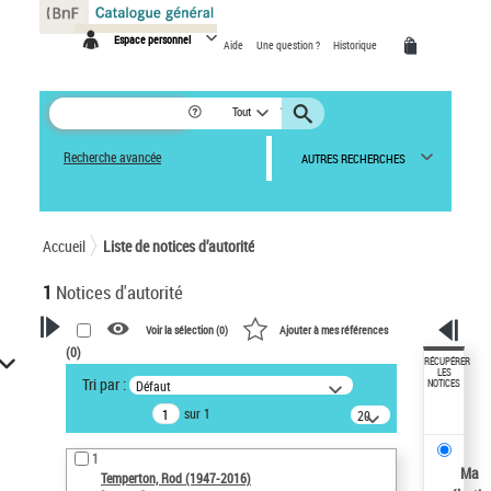
Panneau de gestion des cookies
Espace personnel
Aide
Une question ?
Historique
Tout
Recherche avancée
AUTRES RECHERCHES
Accueil
Liste de notices d’autorité
1
Notices d'autorité
Voir la sélection (
0
)
Ajouter à mes références
(
0
)
VOTRE RECHERCHE
RÉCUPÉRER
LES
Tri par :
Défaut
NOTICES
Recherche avancée dans les
sur 1
notices d’autorité
20
résultats/page
Œuvres liées à l'auteur :
1
Temperton, Rod (1947-2016)
Ma
Temperton, Rod (1947-2016)