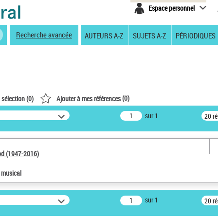
Espace personnel
Recherche avancée
AUTEURS A-Z
SUJETS A-Z
PÉRIODIQUES
(
0
)
 sélection (
0
)
Ajouter à mes références
sur 1
20 r
od (1947-2016)
e musical
sur 1
20 r