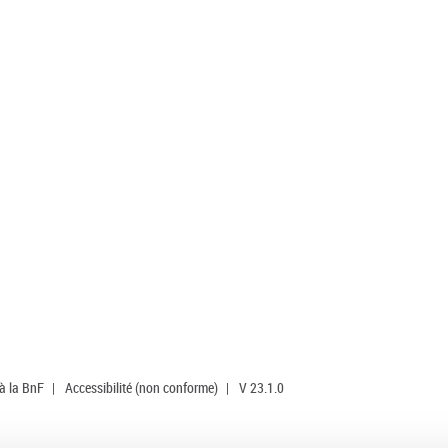
 à la BnF
|
Accessibilité (non conforme)
|
V 23.1.0