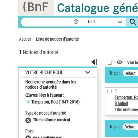
Panneau de gestion des cookies
Tout
Accueil
Liste de notices d’autorité
1
Notices d'autorité
Voir la
VOTRE RECHERCHE
Tri par :
Défaut
Recherche avancée dans les
notices d’autorité
1
Œuvres liées à l'auteur :
Temperton, R
Temperton, Rod (1947-2016)
[Thriller]
Titre uniform
Type de notice d'autorité
Titre uniforme musical
Tri par :
Défaut
Pays
ne s'applique pas