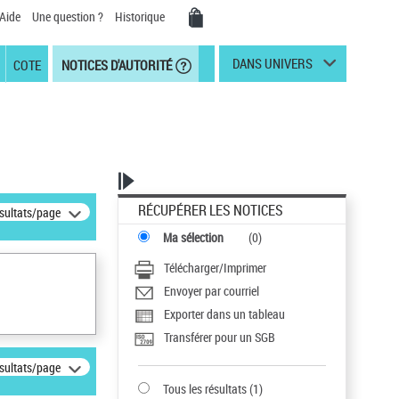
Aide
Une question ?
Historique
DANS UNIVERS
COTE
NOTICES D'AUTORITÉ
RÉCUPÉRER LES NOTICES
ésultats/page
Ma sélection
(
0
)
Télécharger/Imprimer
Envoyer par courriel
Exporter dans un tableau
Transférer pour un SGB
ésultats/page
Tous les résultats
(
1
)