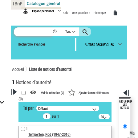
Panneau de gestion des cookies
Espace personnel
Aide
Une question ?
Historique
Tout
Recherche avancée
AUTRES RECHERCHES
Accueil
Liste de notices d’autorité
1
Notices d'autorité
Voir la sélection (
0
)
Ajouter à mes références
(
0
)
VOTRE RECHERCHE
RÉCUPÉRER
LES
Tri par :
Défaut
NOTICES
Recherche avancée dans les
sur 1
notices d’autorité
20
résultats/page
Œuvres liées à l'auteur :
1
Temperton, Rod (1947-2016)
Ma
Temperton, Rod (1947-2016)