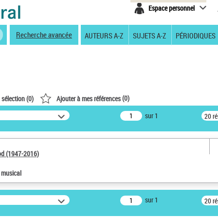
Espace personnel
Recherche avancée
AUTEURS A-Z
SUJETS A-Z
PÉRIODIQUES
(
0
)
 sélection (
0
)
Ajouter à mes références
sur 1
20 r
od (1947-2016)
e musical
sur 1
20 r