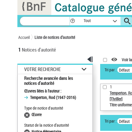
Panneau de gestion des cookies
Tout
Accueil
Liste de notices d’autorité
1
Notices d'autorité
Voir la
VOTRE RECHERCHE
Tri par :
Défaut
Recherche avancée dans les
notices d’autorité
1
Œuvres liées à l'auteur :
Temperton, R
Temperton, Rod (1947-2016)
[Thriller]
Titre uniform
Type de notice d'autorité
Œuvre
Tri par :
Défaut
Statut de la notice d’autorité
Notice élémentaire