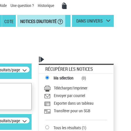
Aide
Une question ?
Historique
DANS UNIVERS
COTE
NOTICES D'AUTORITÉ
RÉCUPÉRER LES NOTICES
ésultats/page
Ma sélection
(
0
)
Télécharger/Imprimer
Envoyer par courriel
Exporter dans un tableau
Transférer pour un SGB
ésultats/page
Tous les résultats
(
1
)