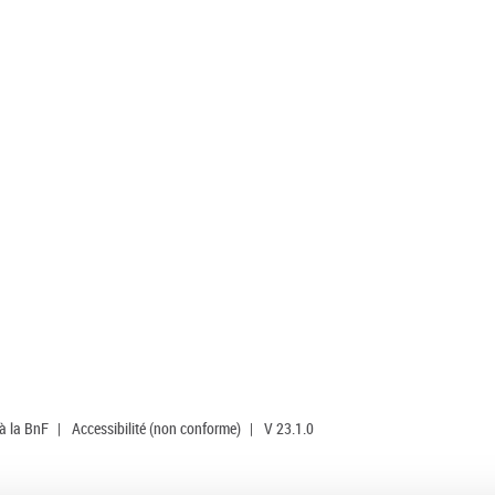
 à la BnF
|
Accessibilité (non conforme)
|
V 23.1.0