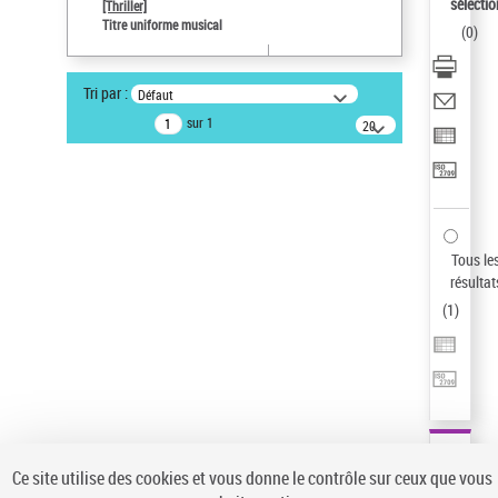
sélectio
[Thriller]
Type de notice d'autorité
Titre uniforme musical
(
0
)
Œuvre
Sauvegarder votre recherche
Tri par :
Défaut
AFFINER
sur 1
20
résultats/page
Type de notice d'autorité
Œuvre
(1)
Titre uniforme musical
(1)
Statut de la notice d’autorité
Tous le
résultat
Pays
(
1
)
Auteur d’œuvre
Ce site utilise des cookies et vous donne le contrôle sur ceux que vous