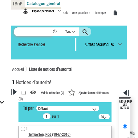
Panneau de gestion des cookies
Espace personnel
Aide
Une question ?
Historique
Tout
Recherche avancée
AUTRES RECHERCHES
Accueil
Liste de notices d’autorité
1
Notices d'autorité
Voir la sélection (
0
)
Ajouter à mes références
(
0
)
VOTRE RECHERCHE
RÉCUPÉRER
LES
Tri par :
Défaut
NOTICES
Recherche avancée dans les
sur 1
notices d’autorité
20
résultats/page
Œuvres liées à l'auteur :
1
Temperton, Rod (1947-2016)
Ma
Temperton, Rod (1947-2016)