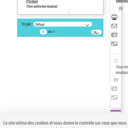
sélectio
[Thriller]
Pays
Titre uniforme musical
(
0
)
ne s'applique pas
Type de notice d'autorité
Tri par :
Défaut
Titre uniforme musical
sur 1
20
résultats/page
Statut de la notice d’autorité
Notice élémentaire
Sauvegarder votre recherche
AFFINER
Tous le
Type de notice d'autorité
résultat
(
1
)
Œuvre
(1)
Titre uniforme musical
(1)
Statut de la notice d’autorité
Pays
Auteur d’œuvre
Ce site utilise des cookies et vous donne le contrôle sur ceux que vous