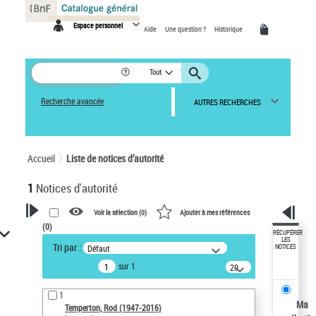
Panneau de gestion des cookies
Espace personnel
Aide
Une question ?
Historique
Tout
Recherche avancée
AUTRES RECHERCHES
Accueil
Liste de notices d’autorité
1
Notices d'autorité
Voir la sélection (
0
)
Ajouter à mes références
(
0
)
VOTRE RECHERCHE
RÉCUPÉRER
LES
Tri par :
Défaut
NOTICES
Recherche avancée dans les
sur 1
notices d’autorité
20
résultats/page
Œuvres liées à l'auteur :
1
Temperton, Rod (1947-2016)
Ma
Temperton, Rod (1947-2016)