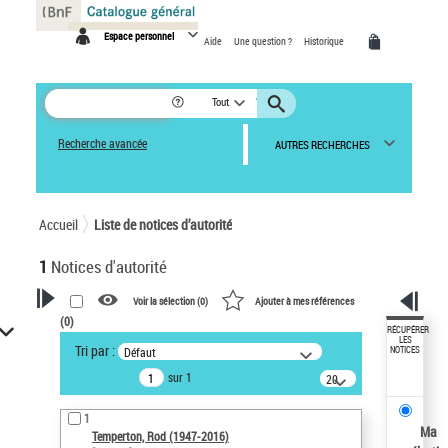
Panneau de gestion des cookies
Espace personnel
Aide
Une question ?
Historique
Tout
Recherche avancée
AUTRES RECHERCHES
Accueil
Liste de notices d’autorité
1
Notices d'autorité
Voir la sélection (
0
)
Ajouter à mes références
(
0
)
VOTRE RECHERCHE
RÉCUPÉRER
LES
Tri par :
Défaut
NOTICES
Recherche avancée dans les
sur 1
notices d’autorité
20
résultats/page
Œuvres liées à l'auteur :
1
Temperton, Rod (1947-2016)
Ma
Temperton, Rod (1947-2016)