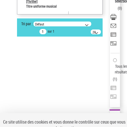
sélectio
[Thriller]
Type de notice d'autorité
Titre uniforme musical
(
0
)
Œuvre
Sauvegarder votre recherche
Tri par :
Défaut
AFFINER
sur 1
20
résultats/page
Type de notice d'autorité
Œuvre
(1)
Titre uniforme musical
(1)
Statut de la notice d’autorité
Tous le
résultat
Pays
(
1
)
Auteur d’œuvre
Ce site utilise des cookies et vous donne le contrôle sur ceux que vous